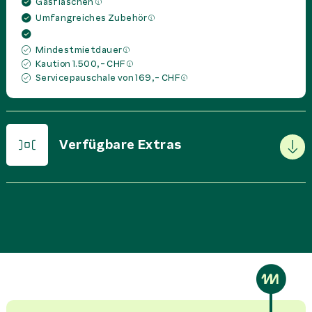
Gasflaschen
Umfangreiches Zubehör
Mindestmietdauer
Kaution 1.500,- CHF
Servicepauschale von 169,- CHF
Verfügbare Extras
PREIS IN
CHF
PRO
Basispaket
0,00 CHF
Miete
Bettset pro Person
75,00 CHF
Miete