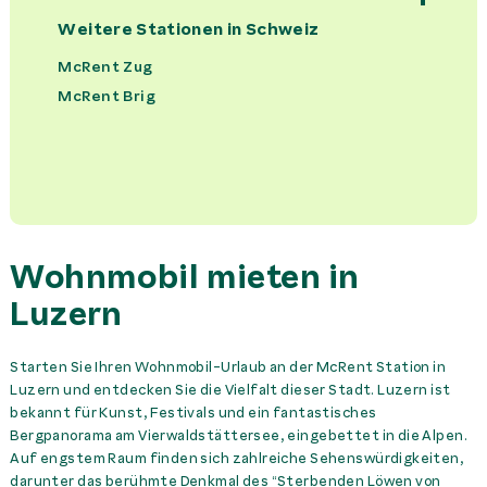
Camping Set
56,00 CHF
Miete
Weitere Stationen in
Schweiz
Fahrradträger
0,00 CHF
Miete
McRent Zug
McRent Brig
Handtuchset pro Person
28,00 CHF
Miete
Haustiermitnahme
150,00 CHF
Miete
Kindersitz
34,00 CHF
Miete
Wohnmobil mieten in
Küchenset
62,00 CHF
Miete
Luzern
Sitzerhöhung
18,00 CHF
Miete
Starten Sie Ihren Wohnmobil-Urlaub an der McRent Station in
Luzern und entdecken Sie die Vielfalt dieser Stadt. Luzern ist
Winterservice
142,00 CHF
Miete
bekannt für Kunst, Festivals und ein fantastisches
Bergpanorama am Vierwaldstättersee, eingebettet in die Alpen.
Auf engstem Raum finden sich zahlreiche Sehenswürdigkeiten,
darunter das berühmte Denkmal des “Sterbenden Löwen von