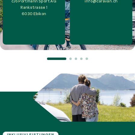
c/o
Portmann Sport AG
info@caravan.ch
Rankstrasse 1
6030
Ebikon
INKLUSIVLEISTUNGEN