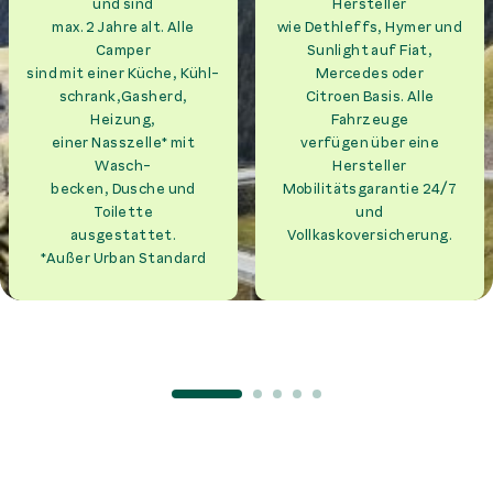
und sind
Hersteller
max. 2 Jahre alt. Alle
wie Dethleffs, Hymer und
Camper
Sunlight auf Fiat,
sind mit einer Küche, Kühl-
Mercedes oder
schrank,Gasherd,
Citroen Basis. Alle
Heizung,
Fahrzeuge
einer Nasszelle* mit
verfügen über eine
Wasch-
Hersteller
becken, Dusche und
Mobilitätsgarantie 24/7
Toilette
und
ausgestattet.
Vollkaskoversicherung.
*Außer Urban Standard