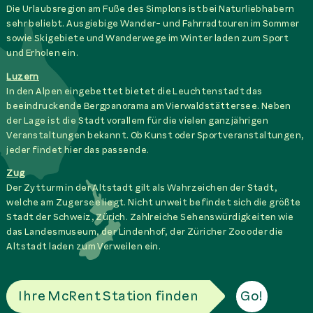
Die Urlaubsregion am Fuße des Simplons ist bei Naturliebhabern
sehr beliebt. Ausgiebige Wander- und Fahrradtouren im Sommer
sowie Skigebiete und Wanderwege im Winter laden zum Sport
und Erholen ein.
Luzern
In den Alpen eingebettet bietet die Leuchtenstadt das
beeindruckende Bergpanorama am Vierwaldstättersee. Neben
der Lage ist die Stadt vorallem für die vielen ganzjährigen
Veranstaltungen bekannt. Ob Kunst oder Sportveranstaltungen,
jeder findet hier das passende.
Zug
Der Zytturm in der Altstadt gilt als Wahrzeichen der Stadt,
welche am Zugersee liegt. Nicht unweit befindet sich die größte
Stadt der Schweiz, Zürich. Zahlreiche Sehenswürdigkeiten wie
das Landesmuseum, der Lindenhof, der Züricher Zoo oder die
Altstadt laden zum Verweilen ein.
Ihre McRent Station finden
Go!